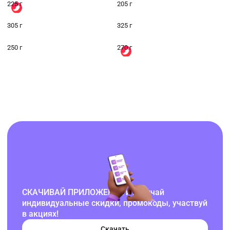
225 г
205 г
305 г
325 г
250 г
270 г
СКАЧИВАЙ ПРИЛОЖЕНИЕ и получай
индивидуальные скидки, промокоды, участвуй
в акциях!
Скачать