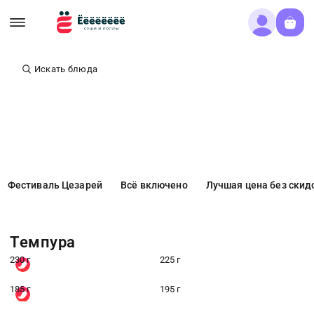
Искать блюда
Фестиваль Цезарей
Всё включено
Лучшая цена без скид
Темпура
230 г
225 г
185 г
195 г